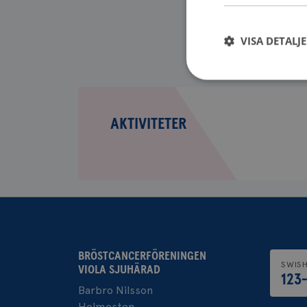
VISA DETALJ
Aktiviteter
AKTIVITETER
Strikt nödvändiga ka
användas ordentligt 
Namn
sessionid
csrftoken
CookieScriptConse
BRÖSTCANCERFÖRENINGEN
SWIS
VIOLA SJUHÄRAD
123
Barbro Nilsson
Holmesten