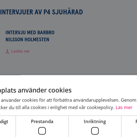
INTERVJUER AV P4 SJUHÄRAD
INTERVJU MED BARBRO
NILSSON HOLMESTEN
Ladda ner
plats använder cookies
DELA SIDA
använder cookies för att förbättra användarupplevelsen. Genom 
er du till alla cookies i enlighet med vår cookiepolicy.
Läs mer
digt
Prestanda
Inriktning