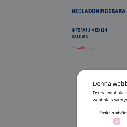
NEDLADDNINGSBARA 
INTERVJU MED LIN
BALDVIN
Ladda ner
Denna webb
Denna webbplats 
webbplats samtyck
Strikt nödvän