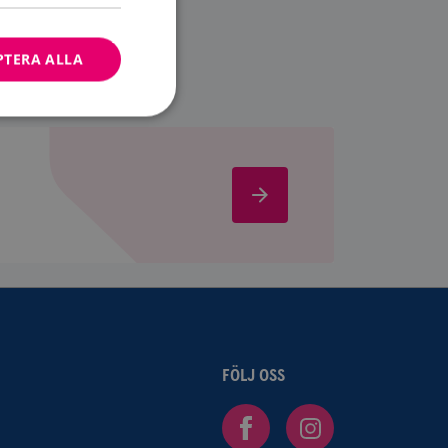
PTERA ALLA
Bli
bbplatsen kan inte
medlem
ändare.
n är utformad för
av
m-tjänsten för att
FÖLJ OSS
 cookie. Det är
banner fungerar
Facebook
Instagram