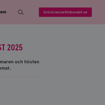
Sök
lem
bröstcancerförbundet.se
T 2025
mmaren och hösten
temat.