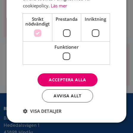
cookiepolicy.
Läs mer
AKTIVITETER
Strikt
Prestanda
Inriktning
Aktiviteter
nödvändigt
Funktioner
Bli
medlem
BLI MEDLEM
Bli
medlem
ACCEPTERA ALLA
AVVISA ALLT
BRÖSTCANCERFÖRENINGEN VIOLA SJUHÄRAD
VISA DETALJER
Barbro Nilsson Holmesten
Hededalsvägen 1
43898 Hindås