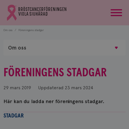
startsida
Gå
till
Bröstcancerförbundets
startsida
Om oss
Föreningens stadgar
Om oss
FÖRENINGENS STADGAR
29 mars 2019
Uppdaterad
23 mars 2024
Här kan du ladda ner föreningens stadgar.
STADGAR